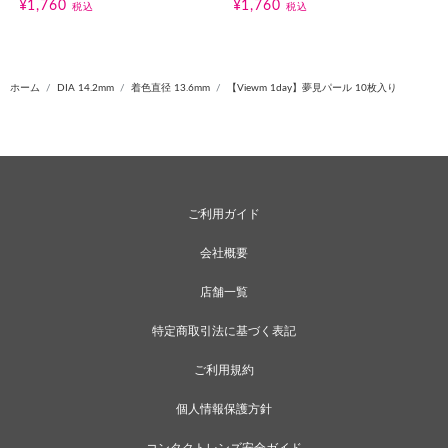
¥1,760
¥1,760
税込
税込
ホーム
DIA 14.2mm
着色直径 13.6mm
【Viewm 1day】夢見パール 10枚入り
ご利用ガイド
会社概要
店舗一覧
特定商取引法に基づく表記
ご利用規約
個人情報保護方針