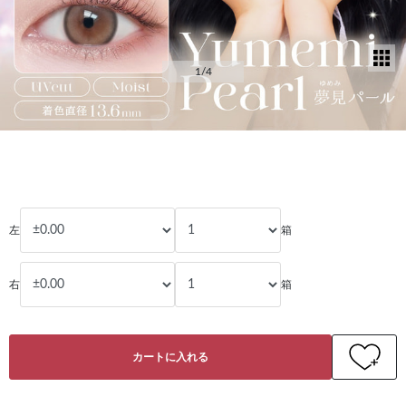
サ
1
/4
【Viewm 1day】夢見パール 10枚入り
¥1,760
税込
（0件のレビュー）
左
箱
右
箱
カートに入れる