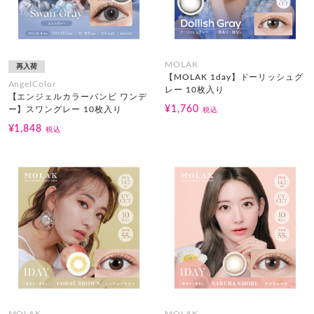
MOLAK
再入荷
【MOLAK 1day】ドーリッシュグ
AngelColor
レー 10枚入り
【エンジェルカラーバンビ ワンデ
¥1,760
ー】スワングレー 10枚入り
税込
¥1,848
税込
MOLAK
MOLAK