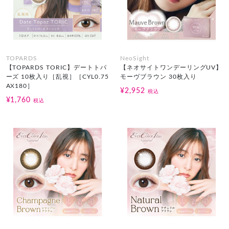
TOPARDS
NeoSight
【TOPARDS TORIC】デートトパ
【ネオサイトワンデーリングUV】
ーズ 10枚入り［乱視］［CYL0.75
モーヴブラウン 30枚入り
AX180］
¥2,952
税込
¥1,760
税込