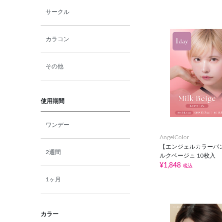
サークル
カラコン
その他
使用期間
ワンデー
AngelColor
【エンジェルカラーバ
2週間
ルクベージュ 10枚入
¥1,848
税込
1ヶ月
カラー