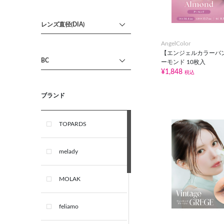
レッド
レンズ直径(DIA)
オレンジ
AngelColor
【エンジェルカラーバ
BC
ーモンド 10枚入
パープル
¥1,848
税込
オリーブ
ブランド
グリーン
TOPARDS
ブルー
melady
ネイビー
MOLAK
ブラック
feliamo