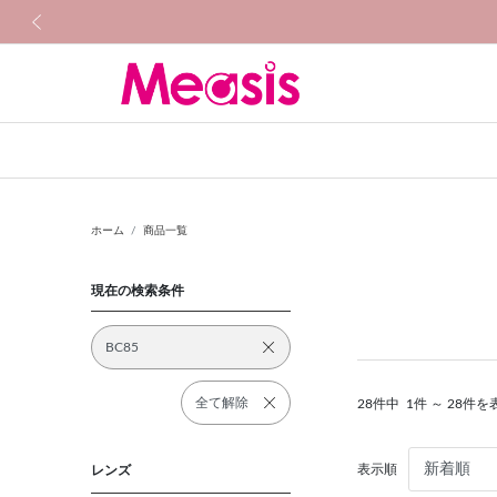
前の画像
ホーム
商品一覧
現在の検索条件
BC85
全て解除
28件中
1件 ～ 28件を
表示順
レンズ