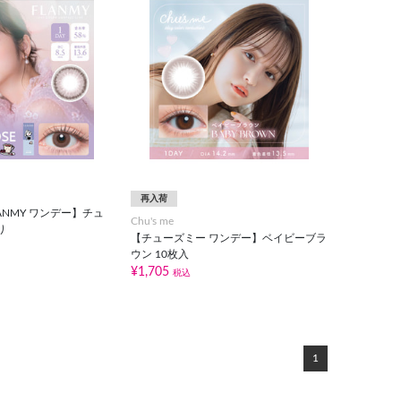
再入荷
ANMY ワンデー】チュ
Chu's me
り
【チューズミー ワンデー】ベイビーブラ
ウン 10枚入
¥1,705
税込
1